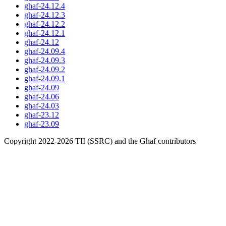
ghaf-24.12.4
ghaf-24.12.3
ghaf-24.12.2
ghaf-24.12.1
ghaf-24.12
ghaf-24.09.4
ghaf-24.09.3
ghaf-24.09.2
ghaf-24.09.1
ghaf-24.09
ghaf-24.06
ghaf-24.03
ghaf-23.12
ghaf-23.09
Copyright 2022-2026 TII (SSRC) and the Ghaf contributors